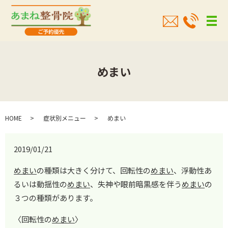
メ
めまい
HOME
症状別メニュー
めまい
2019/01/21
めまい
の種類は大きく分けて、回転性の
めまい
、浮動性あ
るいは動揺性の
めまい
、失神や眼前暗黒感を伴う
めまい
の
３つの種類があります。
〈回転性の
めまい
〉