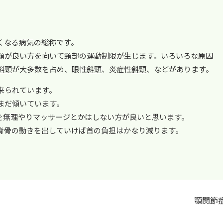
くなる病気の総称です。
顔が良い方を向いて頸部の運動制限が生じます。いろいろな原因
斜頸
が大多数を占め、眼性
斜頸
、炎症性
斜頸
、などがあります。
来られています。
まだ傾いています。
を無理やりマッサージとかはしない方が良いと思います。
背骨の動きを出していけば首の負担はかなり減ります。
顎関節